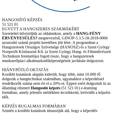
HANGOSÍTÓ KÉPZÉS
51 521 01
EGYÜTT A HANGSZERES SZAKMÁKÉRT
Szeretettel üdvözöljük az oldalunkon, amely a
HANG-FÉNY
ÉRVÉNYESÜLÉS?
megnevezésű, GINOP-5.3.5-18-2018-0066
azonosító számú projekt keretében jött létre. A programban a
Hangszeresek Országos Szövetsége (HANOSZ) és a Szent György
Nonprofit Közhasznú Kft. (a Szent György Hang- és Filmművészeti
Technikum fenntartója) fogott össze, hogy a hangszeresek
munkaerőpiaci alkalmazkodóképességének javításán dolgozzon.
HIÁNYPÓTLÓ OKTATÁS
Korábbi kutatások alapján kiderült, hogy több, mint 10.000 fő
dolgozik a hangtechnikai szakmában, ugyanakkor a képesítéssel
rendelkezők száma nem éri el a 20%-ot. Éppen ezért dolgoztuk ki az
államilag elismert
Hangosító képzés
(51 521 01) e-learning
formában, amely jelentős mértékben lecsökkenti, lerövidíti a képzési
időt.
KÉPZÉS RUGALMAS FORMÁBAN
Szintén a korábbi kutatások támasztják alá, hogy a képesítés