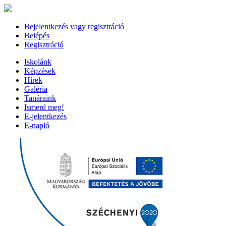
Bejelentkezés vagy regisztráció
Belépés
Regisztráció
Iskolánk
Képzések
Hírek
Galéria
Tanáraink
Ismerd meg!
E-jelentkezés
E-napló