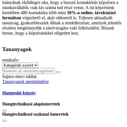
hiányának elsődleges oka, hogy a hosszú kontaktórás képzésen a
munkavállalók csak kis száma tud részt venni. A mi képzésünk
keretében 480 kontaktóra több mint
50%-a online, távoktatási
formában
végezhető el, akár otthonról is. Teljesen aktualizált
tananyag, gyakorlótesztek állnak a rendelkezésre, amelyek jelentős
részben megkönnyítik a záróvizsgára való felkészülést. Bízunk
benne, hogy a képzésünkkel elégedett lesz.
Tananyagok
rendezés:
Sajnos nincs találat.
Tananyagok megtekintése
Hangosító képzés
Hangtechnikusi alapismeretek
Hangtechnikusi szakmai ismeretek